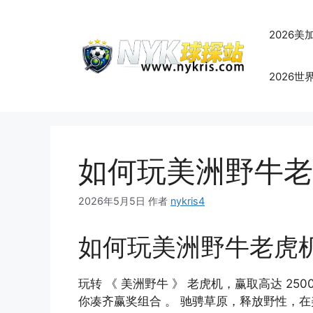
跳
至
2026
内
容
2026
如何玩美洲野牛老
2026年5月5日
作者
nykris4
如何玩美洲野牛老虎
玩转 《 美洲野牛 》 老虎机，赢取高达 2
你凑齐赢奖组合 。 驰骋草原，释放野性，