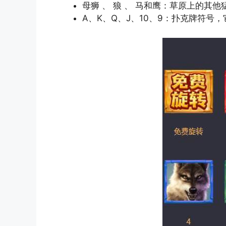
母狮 、 狼 、 马和鹰：草原上的其
A、K、Q、J、10、9：扑克牌符号