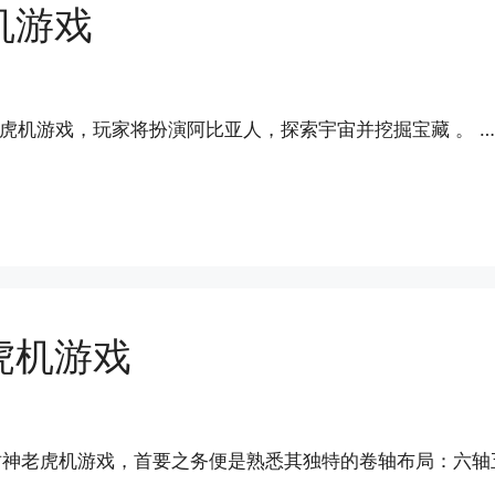
机游戏
 老虎机游戏，玩家将扮演阿比亚人，探索宇宙并挖掘宝藏 。 
虎机游戏
财神老虎机游戏，首要之务便是熟悉其独特的卷轴布局：六轴