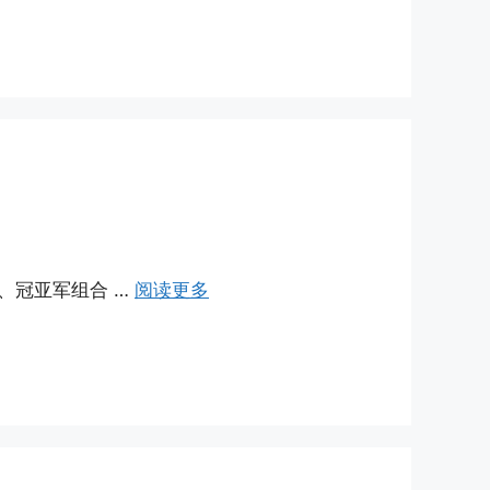
读
、冠亚军组合 …
阅读更多