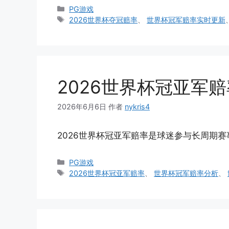
分
PG游戏
类
标
2026世界杯夺冠赔率
、
世界杯冠军赔率实时更新
签
2026世界杯冠亚军
2026年6月6日
作者
nykris4
2026世界杯冠亚军赔率是球迷参与长周期赛
分
PG游戏
类
标
2026世界杯冠亚军赔率
、
世界杯冠军赔率分析
、
签