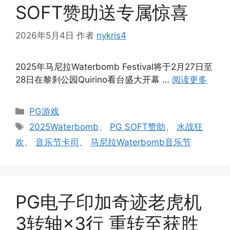
SOFT赞助送专属惊喜
2026年5月4日
作者
nykris4
2025年马尼拉Waterbomb Festival将于2月27日至
28日在黎刹公园Quirino看台盛大开幕 …
阅读更多
分
PG游戏
类
标
2025Waterbomb
、
PG SOFT赞助
、
水战狂
签
欢
、
音乐节卡司
、
马尼拉Waterbomb音乐节
PG电子印加奇迹老虎机
3转轴×3行 重转至获胜