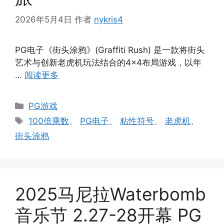
2026年5月4日
作者
nykris4
PG电子《街头涂鸦》(Graffiti Rush) 是一款将街头
艺术与创新老虎机玩法结合的4×4布局游戏，以年
…
阅读更多
分
PG游戏
类
标
100倍乘数
、
PG电子
、
粘性符号
、
老虎机
、
签
街头涂鸦
2025马尼拉Waterbomb
音乐节 2.27-28开幕 PG