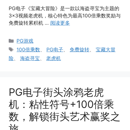
PG电子《宝藏大冒险》是一款以海盗寻宝为主题的
3×3视频老虎机，核心特色为最高100倍乘数奖励与
免费旋转累积机 …
阅读更多
分
PG游戏
类
标
100倍乘数
、
PG电子
、
免费旋转
、
宝藏大冒
签
险
、
海盗寻宝
、
老虎机
PG电子街头涂鸦老虎
机：粘性符号+100倍乘
数，解锁街头艺术赢奖之
旅