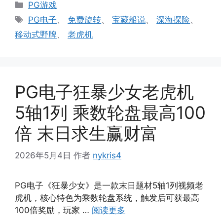
分
PG游戏
类
标
PG电子
、
免费旋转
、
宝藏船说
、
深海探险
、
签
移动式野牌
、
老虎机
PG电子狂暴少女老虎机
5轴1列 乘数轮盘最高100
倍 末日求生赢财富
2026年5月4日
作者
nykris4
PG电子《狂暴少女》是一款末日题材5轴1列视频老
虎机，核心特色为乘数轮盘系统，触发后可获最高
100倍奖励，玩家 …
阅读更多