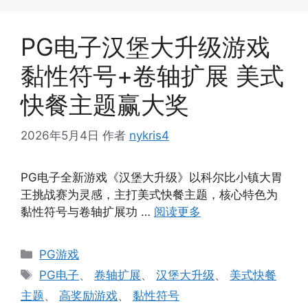
PG电子汉堡大升级游戏
黏性符号+卷轴扩展 美式
快餐主题赢大奖
2026年5月4日
作者
nykris4
PG电子全新游戏《汉堡大升级》以科尔比小镇大胃
王挑战赛为灵感，主打美式快餐主题，核心特色为
黏性符号与卷轴扩展功 …
阅读更多
分
PG游戏
类
标
PG电子
、
卷轴扩展
、
汉堡大升级
、
美式快餐
签
主题
、
高奖励游戏
、
黏性符号