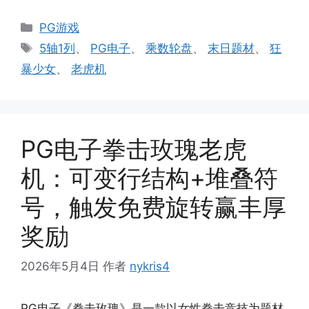
分
PG游戏
类
标
5轴1列
、
PG电子
、
乘数轮盘
、
末日题材
、
狂
签
暴少女
、
老虎机
PG电子拳击玫瑰老虎
机：可变行结构+堆叠符
号，触发免费旋转赢丰厚
奖励
2026年5月4日
作者
nykris4
PG电子《拳击玫瑰》是一款以女性拳击竞技为题材