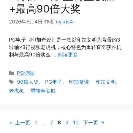
+最高90倍大奖
2026年5月4日
作者
nykris4
PG电子《印加奇迹》是一款以印加文明为背景的3
转轴×3行视频老虎机，核心特色为重转直至获胜机
制与最高90倍奖金 …
阅读更多
分
PG游戏
类
标
90倍大奖
、
PG电子
、
印加奇迹
、
印加文明
、
签
老虎机
、
重转至获胜
页
页
页
页
页
←
上一页
1
…
7
8
9
10
下一页
→
面
面
面
面
面