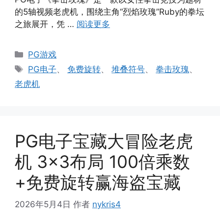
的5轴视频老虎机，围绕主角“烈焰玫瑰”Ruby的拳坛
之旅展开，凭 …
阅读更多
分
PG游戏
类
标
PG电子
、
免费旋转
、
堆叠符号
、
拳击玫瑰
、
签
老虎机
PG电子宝藏大冒险老虎
机 3×3布局 100倍乘数
+免费旋转赢海盗宝藏
2026年5月4日
作者
nykris4