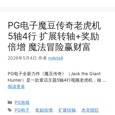
PG电子魔豆传奇老虎机
5轴4行 扩展转轴+奖励
倍增 魔法冒险赢财富
2026年5月4日
作者
nykris4
PG电子全新力作《魔豆传奇》（Jack the Giant
Hunter）是一款童话主题5轴4行视频老虎机，核 …
阅读更多
分
PG游戏
类
标
PG电子
、
奖励倍增
、
扩展转轴
、
杰克猎巨