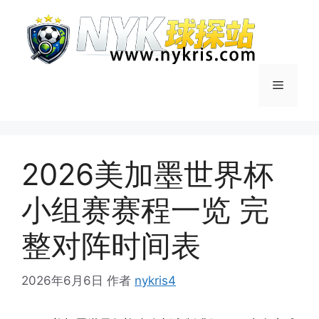
跳
至
内
容
菜
单
2026美加墨世界杯
小组赛赛程一览 完
整对阵时间表
2026年6月6日
作者
nykris4